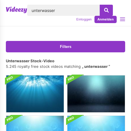
lose
Einloggen
Anmelden
Filters
Unterwasser Stock-Video
5.245 royalty free stock videos matching
unterwasser