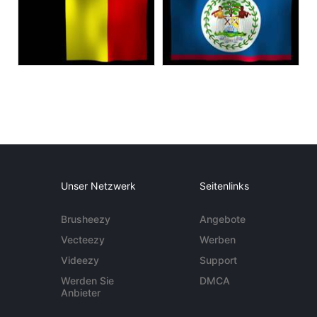
Unser Netzwerk
Seitenlinks
Brusheezy
Angebote
Vecteezy
Werben
Videezy
Support
Werden Sie
DMCA
Anbieter