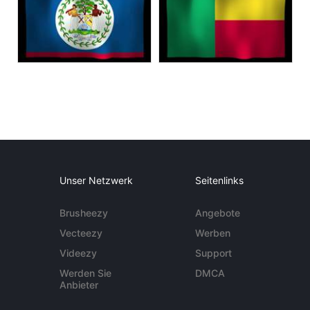
Unser Netzwerk
Seitenlinks
Brusheezy
Angebote
Vecteezy
Werben
Videezy
Support
Werden Sie
DMCA
Anbieter