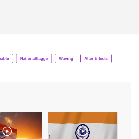
able
Nationalflagge
Waving
After Effects