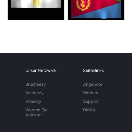
Unser Netzwerk
Seitenlinks
Brusheezy
Angebote
Vecteezy
Werben
Videezy
Support
Werden Sie
DMCA
Anbieter