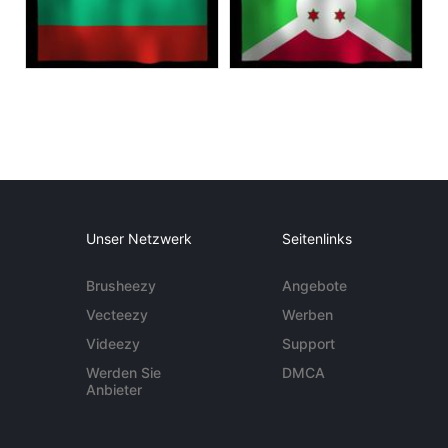
Unser Netzwerk
Seitenlinks
Brusheezy
Angebote
Vecteezy
Werben
Videezy
Support
Werden Sie
DMCA
Anbieter