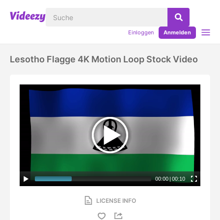
Einloggen
Anmelden
Lesotho Flagge 4K Motion Loop Stock Video
00:00
|
00:10
LICENSE INFO