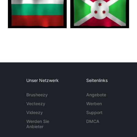
Unser Netzwerk
Seitenlinks
Brusheezy
Angebote
Vecteezy
Werben
Videezy
Support
Werden Sie
DMCA
Anbieter