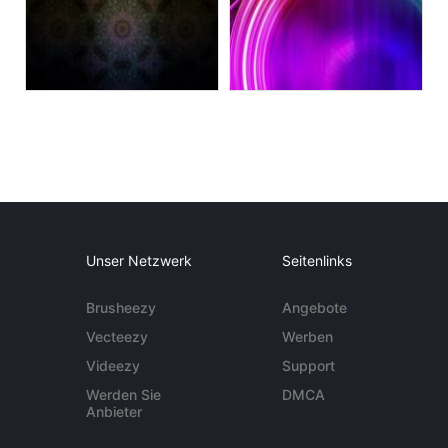
Unser Netzwerk
Seitenlinks
Brusheezy
Angebote
Vecteezy
Werben
Videezy
Support
Werden Sie
DMCA
Anbieter