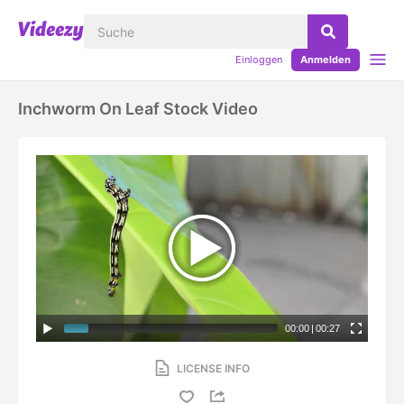
Einloggen
Anmelden
Inchworm On Leaf Stock Video
00:00
|
00:27
LICENSE INFO