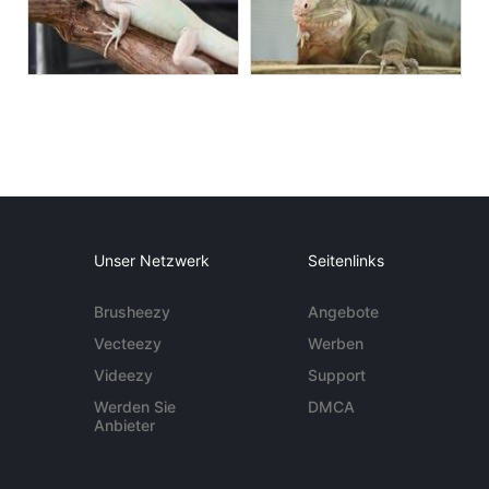
Unser Netzwerk
Seitenlinks
Brusheezy
Angebote
Vecteezy
Werben
Videezy
Support
Werden Sie
DMCA
Anbieter