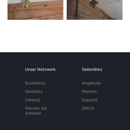
Unser Netzwerk
Seitenlinks
Brusheezy
Angebote
Vecteezy
Werben
Videezy
Support
Werden Sie
DMCA
Anbieter