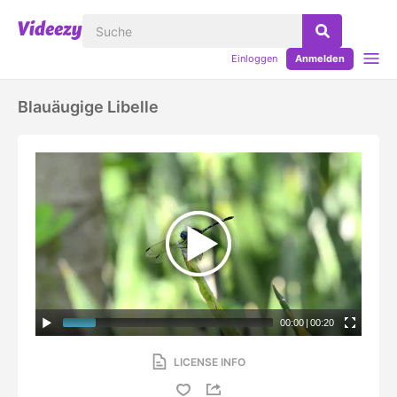
Einloggen
Anmelden
Blauäugige Libelle
00:00
|
00:20
LICENSE INFO