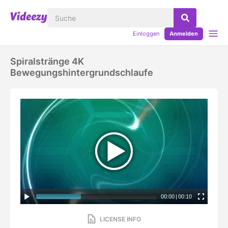
Einloggen
Anmelden
Spiralstränge 4K
Bewegungshintergrundschlaufe
00:00
|
00:10
LICENSE INFO