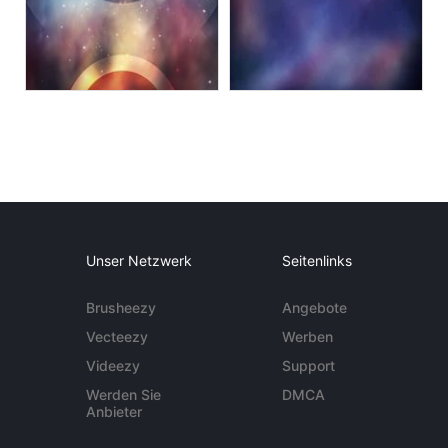
Unser Netzwerk
Seitenlinks
Brusheezy
Angebote
Vecteezy
Werben
Videezy
Support
Werden Sie
DMCA
Anbieter