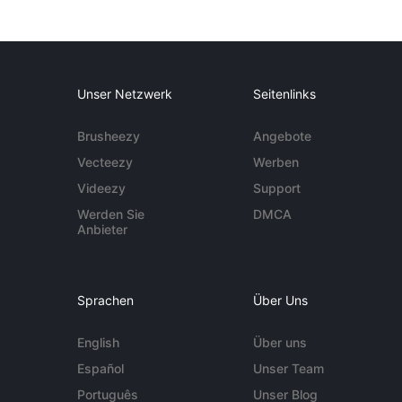
Unser Netzwerk
Seitenlinks
Brusheezy
Angebote
Vecteezy
Werben
Videezy
Support
Werden Sie
DMCA
Anbieter
Sprachen
Über Uns
English
Über uns
Español
Unser Team
Português
Unser Blog