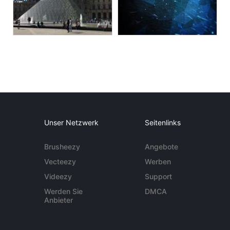
Unser Netzwerk
Seitenlinks
Brusheezy
Angebote
Vecteezy
Werben
Videezy
Support
Werden Sie
DMCA
Anbieter