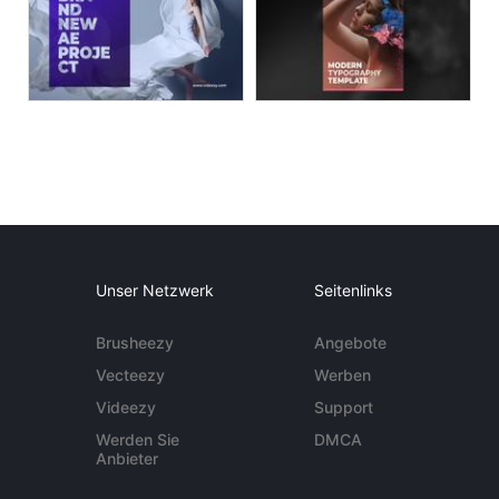
Unser Netzwerk
Seitenlinks
Brusheezy
Angebote
Vecteezy
Werben
Videezy
Support
Werden Sie
DMCA
Anbieter