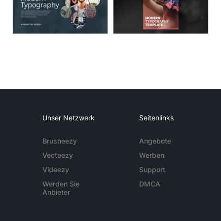
Unser Netzwerk
Seitenlinks
Brusheezy
Angebote
Vecteezy
Werben
Videezy
Support
Werden Sie
DMCA
Anbieter