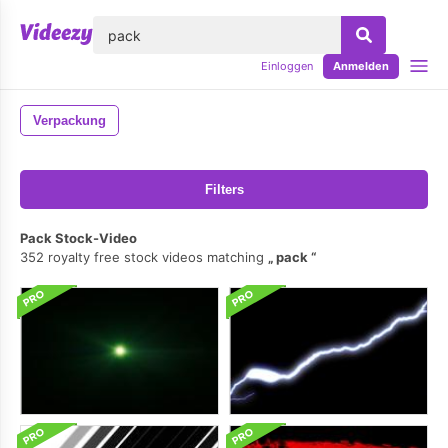
lose
Einloggen
Anmelden
Verpackung
Filters
Pack Stock-Video
352 royalty free stock videos matching
pack