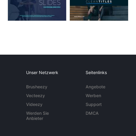
Unser Netzwerk
Seitenlinks
Brusheezy
Angebote
Vecteezy
Werben
Videezy
Support
Werden Sie
DMCA
Anbieter