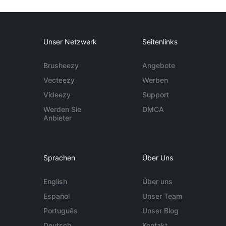
Unser Netzwerk
Seitenlinks
Brusheezy
Angebote
Vecteezy
Werben
Videezy
Support
Werden Sie
DMCA
Anbieter
Sprachen
Über Uns
English
Über uns
Español
Unser Team
Português
Unser Blog
Deutsch
Kontakt