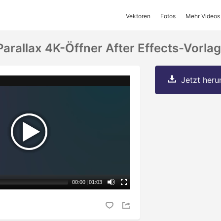
Vektoren
Fotos
Mehr Videos
arallax 4K-Öffner After Effects-Vorla
Jetzt herun
00:00
|
01:03