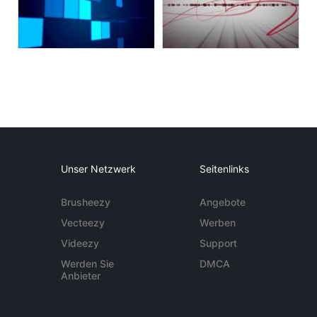
Unser Netzwerk
Seitenlinks
Brusheezy
Angebote
Vecteezy
Werben
Videezy
Support
Werden Sie
DMCA
Anbieter