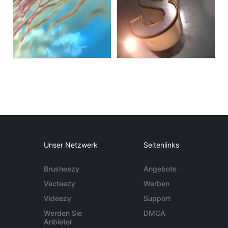
Unser Netzwerk
Seitenlinks
Brusheezy
Angebote
Vecteezy
Werben
Videezy
Support
Werden Sie
DMCA
Anbieter