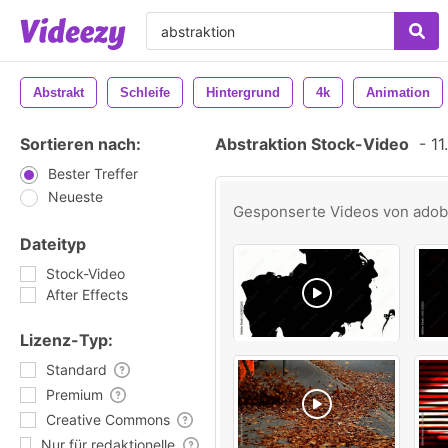
Abstrakt
Schleife
Hintergrund
4k
Animation
Sortieren nach:
Abstraktion Stock-Video
-
11
Bester Treffer
Neueste
Gesponserte Videos von
ado
Dateityp
Stock-Video
After Effects
Lizenz-Typ:
Standard
Premium
Creative Commons
Nur für redaktionelle