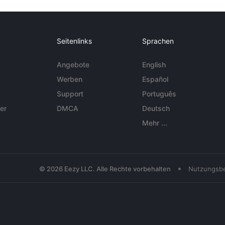
Seitenlinks
Sprachen
Angebote
English
Werben
Español
Support
Português
er
DMCA
Deutsch
Mehr ...
•
© 2026 Eezy LLC. Alle Rechte vorbehalten
Nutzungsb