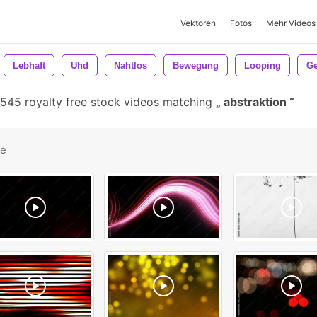
Vektoren
Fotos
Mehr Videos
Lebhaft
Uhd
Nahtlos
Bewegung
Looping
Ge
.545 royalty free stock videos matching
abstraktion
be