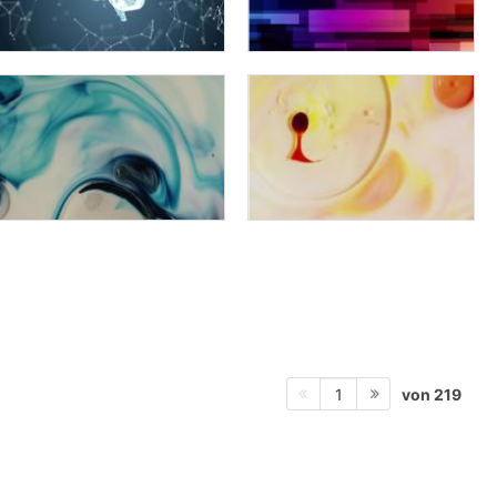
von 219
1