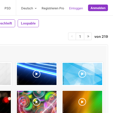
Anmelden
PSD
Deutsch
Registrieren Pro
Einloggen
schleift
Loopable
von 219
1