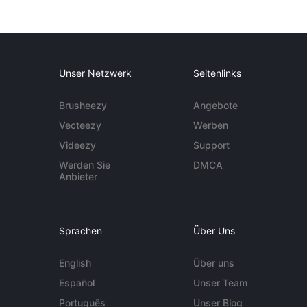
Unser Netzwerk
Seitenlinks
Brusheezy
Angebote
Vecteezy
Werben
Videezy
Support
Werden Sie
DMCA
Anbieter
Sprachen
Über Uns
English
Über uns
Español
Unser Team
Português
Unser Blog