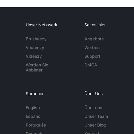
Unser Netzwerk
Seitenlinks
Brusheezy
Angebote
Vecteezy
Werben
Videezy
Support
Werden Sie
DMCA
Anbieter
Sprachen
Über Uns
English
Über uns
Español
Unser Team
Português
Unser Blog
Deutsch
Kontakt