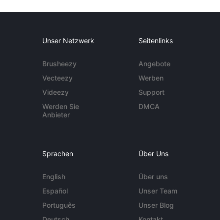
Unser Netzwerk
Seitenlinks
Brusheezy
Angebote
Vecteezy
Werben
Videezy
Support
Werden Sie
DMCA
Anbieter
Sprachen
Über Uns
English
Über uns
Español
Unser Team
Português
Unser Blog
Deutsch
Kontakt