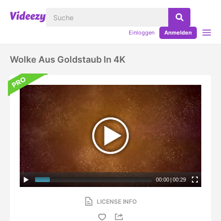
Einloggen
Anmelden
Wolke Aus Goldstaub In 4K
00:00
|
00:29
LICENSE INFO