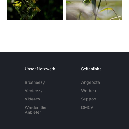
Unser Netzwerk
Seitenlinks
Brusheezy
Angebote
Vecteezy
Werben
Videezy
Support
Werden Sie
DMCA
Anbieter