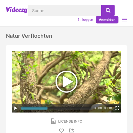
Einloggen
Anmelden
Natur Verflochten
00:00
|
00:10
LICENSE INFO