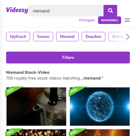
lose
Einloggen
Anmelden
Idyllisch
Sonne
Himmel
Draußen
Schön
Filters
Niemand Stock-Video
706 royalty free stock videos matching
niemand