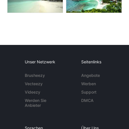
Unser Netzwerk
Seitenlinks
Brusheezy
Angebote
Vecteezy
Werben
Videezy
Support
Werden Sie
DMCA
Anbieter
Sprachen
Über Uns