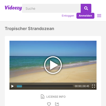
Einloggen
Anmelden
Tropischer Strandozean
00:00
|
00:45
LICENSE INFO