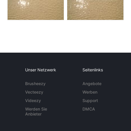
Unser Netzwerk
Seitenlinks
Brusheezy
Angebote
Vecteezy
Werben
Videezy
Support
Werden Sie
DMCA
Anbieter