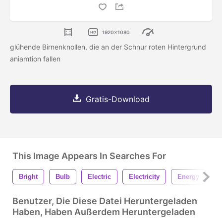
1920x1080
glühende Birnenknollen, die an der Schnur roten Hintergrund
aniamtion fallen
Gratis-Download
This Image Appears In Searches For
Bright
Bulb
Electric
Electricity
Energy
G
Benutzer, Die Diese Datei Heruntergeladen
Haben, Haben Außerdem Heruntergeladen