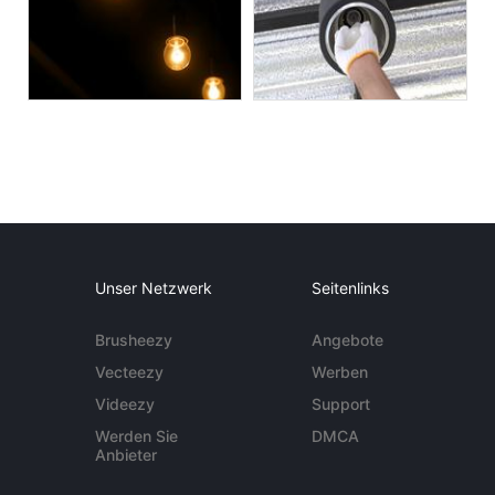
Unser Netzwerk
Seitenlinks
Brusheezy
Angebote
Vecteezy
Werben
Videezy
Support
Werden Sie
DMCA
Anbieter