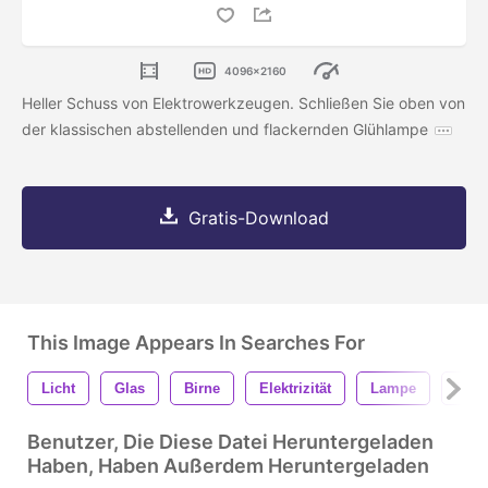
4096x2160
Heller Schuss von Elektrowerkzeugen. Schließen Sie oben von
der klassischen abstellenden und flackernden Glühlampe
Gratis-Download
This Image Appears In Searches For
Licht
Glas
Birne
Elektrizität
Lampe
Elek
Benutzer, Die Diese Datei Heruntergeladen
Haben, Haben Außerdem Heruntergeladen