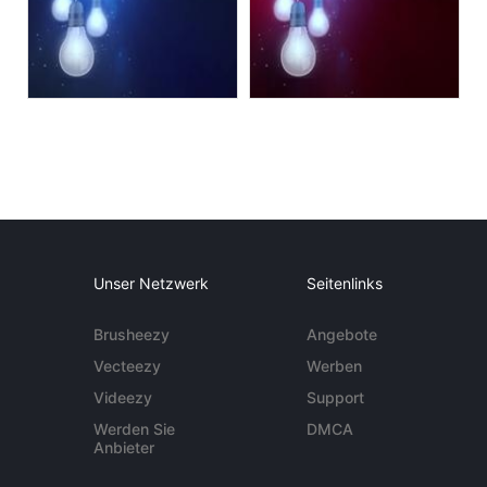
Unser Netzwerk
Seitenlinks
Brusheezy
Angebote
Vecteezy
Werben
Videezy
Support
Werden Sie
DMCA
Anbieter