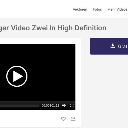
Vektoren
Fotos
Mehr Videos
er Video Zwei In High Definition
Grat
00:00
|
01:12