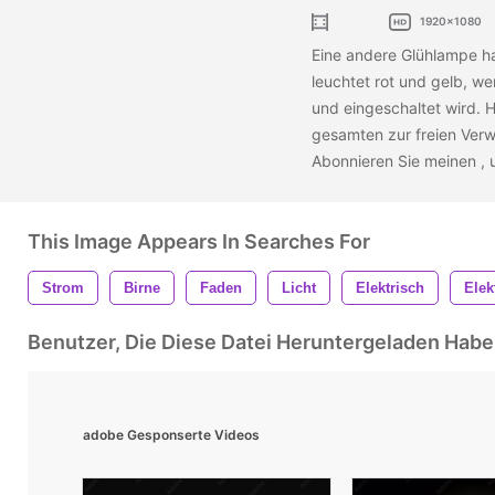
1920x1080
Eine andere Glühlampe hat
leuchtet rot und gelb, w
und eingeschaltet wird. 
gesamten zur freien Ver
Abonnieren Sie meinen
,
This Image Appears In Searches For
Strom
Birne
Faden
Licht
Elektrisch
Elekt
Benutzer, Die Diese Datei Heruntergeladen Ha
adobe Gesponserte Videos