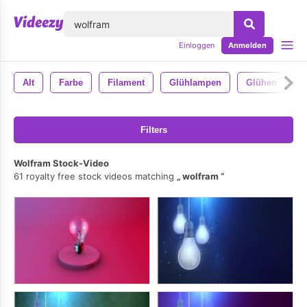
lose
Einloggen
Anmelden
Alt
Farbe
Filament
Glühlampen
Glühen
R
Filters
Wolfram Stock-Video
61 royalty free stock videos matching
wolfram