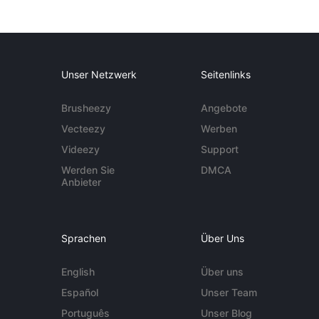
Unser Netzwerk
Seitenlinks
Brusheezy
Angebote
Vecteezy
Werben
Videezy
Support
Werden Sie
DMCA
Anbieter
Sprachen
Über Uns
English
Über uns
Español
Unser Team
Português
Unser Blog