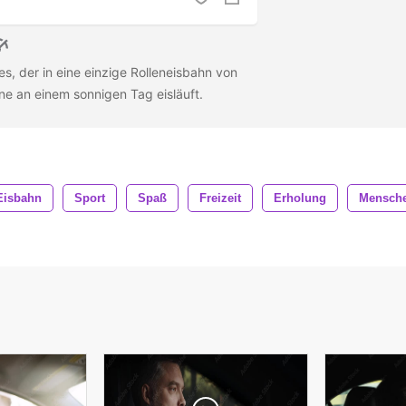
s, der in eine einzige Rolleneisbahn von
ene an einem sonnigen Tag eisläuft.
Eisbahn
Sport
Spaß
Freizeit
Erholung
Mensch