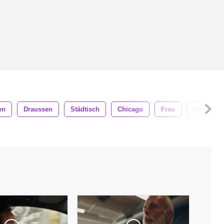
en
Draussen
Städtisch
Chicago
Frau
Frühling