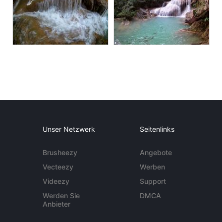
Unser Netzwerk
Seitenlinks
Brusheezy
Angebote
Vecteezy
Werben
Videezy
Support
Werden Sie
DMCA
Anbieter