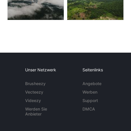
Unser Netzwerk
Seitenlinks
Brusheezy
Angebote
Vecteezy
Werben
Videezy
Support
Werden Sie
DMCA
Anbieter