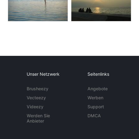
Unser Netzwerk
Seitenlinks
Brusheezy
Angebote
Vecteezy
Werben
Videezy
Support
Werden Sie
DMCA
Anbieter