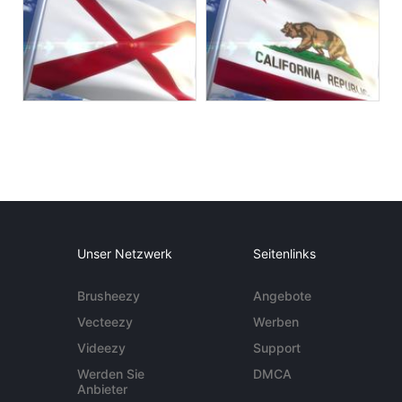
Unser Netzwerk
Seitenlinks
Brusheezy
Angebote
Vecteezy
Werben
Videezy
Support
Werden Sie
DMCA
Anbieter