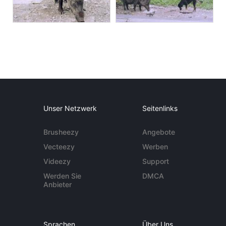
Unser Netzwerk
Seitenlinks
Brusheezy
Angebote
Vecteezy
Werben
Videezy
Support
Werden Sie
DMCA
Anbieter
Sprachen
Über Uns