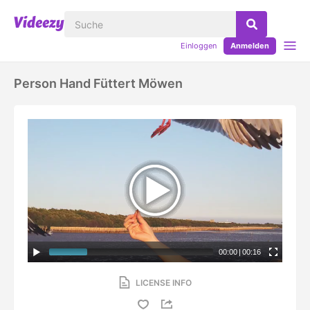
Einloggen
Anmelden
Person Hand Füttert Möwen
00:00
|
00:16
LICENSE INFO