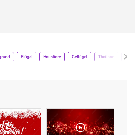
grund
Flügel
Haustiere
Geflügel
Thailand
Gelb