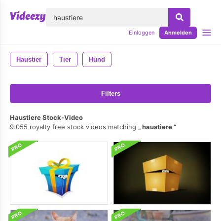
lose
Einloggen
Anmelden
Haustier
Tier
Hund
Filters
Haustiere Stock-Video
9.055 royalty free stock videos matching
haustiere