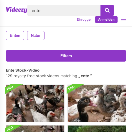
lose
Einloggen
Anmelden
Enten
Natur
Filters
Ente Stock-Video
129 royalty free stock videos matching
ente