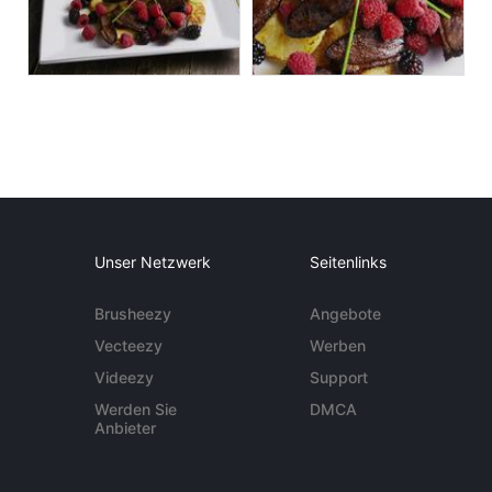
Unser Netzwerk
Seitenlinks
Brusheezy
Angebote
Vecteezy
Werben
Videezy
Support
Werden Sie
DMCA
Anbieter