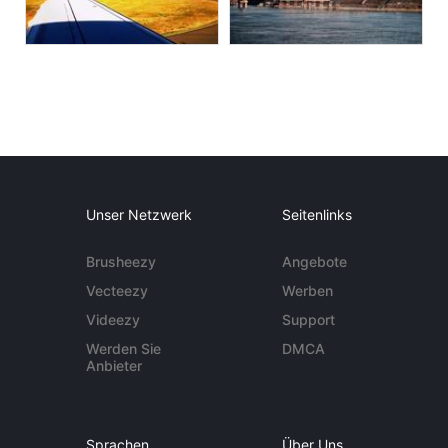
Unser Netzwerk
Seitenlinks
Brusheezy
Angebote
Vecteezy
Werben
Videezy
Support
Werden Sie
DMCA
Anbieter
Sprachen
Über Uns