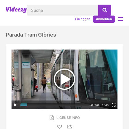
Einloggen
Anmelden
Parada Tram Glòries
00:00
|
00:38
LICENSE INFO