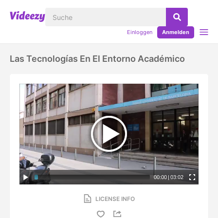
Einloggen
Anmelden
Las Tecnologías En El Entorno Académico
00:00
|
03:02
LICENSE INFO