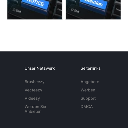
Unser Netzwerk
Seitenlinks
Brusheezy
Angebote
Vecteezy
Werben
Videezy
Support
Werden Sie
DMCA
Anbieter