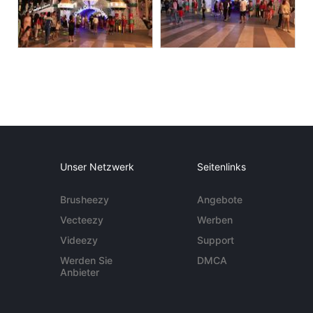
Unser Netzwerk
Seitenlinks
Brusheezy
Angebote
Vecteezy
Werben
Videezy
Support
Werden Sie
DMCA
Anbieter