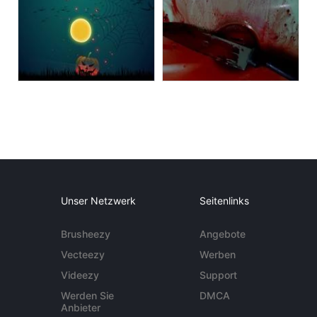
Unser Netzwerk
Seitenlinks
Brusheezy
Angebote
Vecteezy
Werben
Videezy
Support
Werden Sie
DMCA
Anbieter