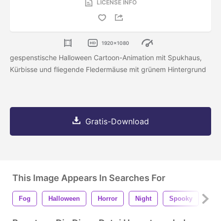
LICENSE INFO
1920x1080
gespenstische Halloween Cartoon-Animation mit Spukhaus,
Kürbisse und fliegende Fledermäuse mit grünem Hintergrund
Gratis-Download
This Image Appears In Searches For
Fog
Halloween
Horror
Night
Spooky
Ani