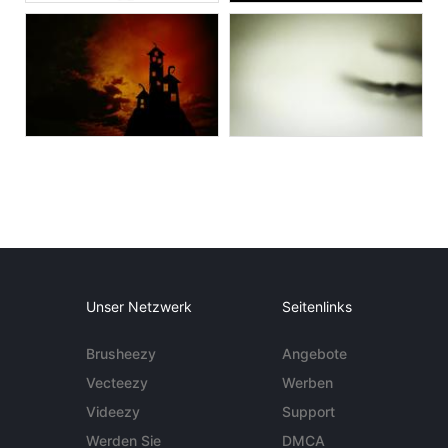
Unser Netzwerk
Seitenlinks
Brusheezy
Angebote
Vecteezy
Werben
Videezy
Support
Werden Sie
DMCA