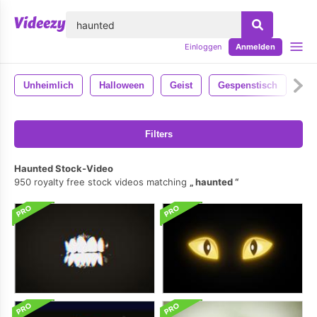
lose
Einloggen
Anmelden
Unheimlich
Halloween
Geist
Gespenstisch
Filters
Haunted Stock-Video
950 royalty free stock videos matching
haunted